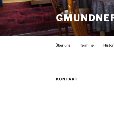
Skip
to
GMUNDNER
content
Über uns
Termine
Histor
KONTAKT