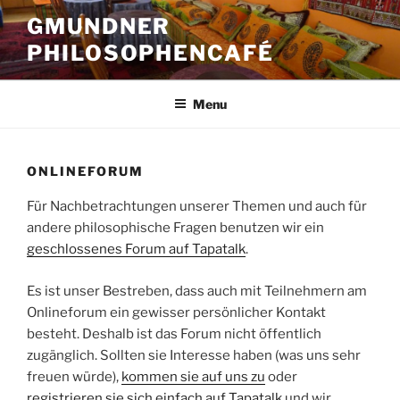
Skip
GMUNDNER
to
PHILOSOPHENCAFÉ
content
Menu
ONLINEFORUM
Für Nachbetrachtungen unserer Themen und auch für
andere philosophische Fragen benutzen wir ein
geschlossenes Forum auf Tapatalk
.
Es ist unser Bestreben, dass auch mit Teilnehmern am
Onlineforum ein gewisser persönlicher Kontakt
besteht. Deshalb ist das Forum nicht öffentlich
zugänglich. Sollten sie Interesse haben (was uns sehr
freuen würde),
kommen sie auf uns zu
oder
registrieren sie sich einfach auf Tapatalk
und wir